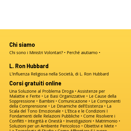
Chi siamo
Chi sono i Ministri Volontari?
Perché aiutiamo
L. Ron Hubbard
L’Influenza Religiosa nella Società, di L. Ron Hubbard
Corsi gratuiti online
Una Soluzione al Problema Droga
Assistenze per
Malattie e Ferite
Le Basi Organizzative
Le Cause della
Soppressione
Bambini
Comunicazione
Le Componenti
della Comprensione
Le Dinamiche dell’Esistenza
La
Scala del Tono Emozionale
L’Etica e le Condizioni
I
Fondamenti delle Relazioni Pubbliche
Come Risolvere i
Conflitti
Integrità e Onestà
Investigazioni
Matrimonio
Soluzioni per un Ambiente Pericoloso
Obiettivi e Mete
La Tecnologia di Studio
Come Affrontare il Lavoro