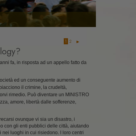
a
ale
1
2
ology?
i
anni fa, in risposta ad un appello fatto da
a società ed un conseguente aumento di
iacciono il crimine, la crudeltà,
porvi rimedio. Può diventare un MINISTRO
za, amore, libertà dalle sofferenze,
ecarsi ovunque vi sia un disastro, i
o con gli enti pubblici delle città, aiutando
 nei luoghi in cui risiedono. I loro centri