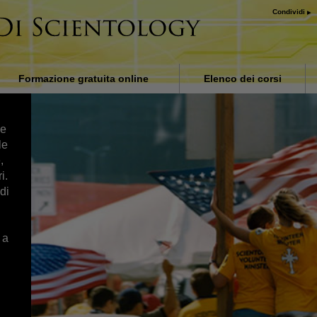
Condividi
Formazione gratuita online
Elenco dei corsi
Introduzione
ne
Una Soluzione al Problema
le
Droga
,
Assistenze per Malattie e Fe
i.
di
Le Basi Organizzative
Le Cause della Soppressio
 a
Bambini
Comunicare in modo effica
Le Componenti della