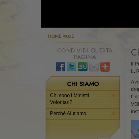
HOME PAGE
CONDIVIDI QUESTA
Ch
PAGINA
Il 
L. 
Ave
CHI SIAMO
dro
Chi sono i Ministri
l’i
Volontari?
VOL
ins
Perché Aiutiamo