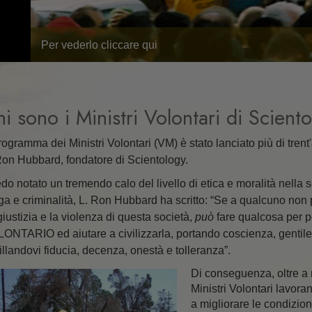
Comprensione
Le Dinamiche dell’Esistenz
Per vederlo cliccare qui
La Scala del Tono Emozion
L’Etica e le Condizioni
i sono i Ministri Volontari di Scient
I Fondamenti delle Relazion
Pubbliche
Programma dei Ministri Volontari (VM) è stato lanciato più di trent'
Come Risolvere i Conflitti
Ron Hubbard, fondatore di Scientology.
Integrità e Onestà
do notato un tremendo calo del livello di etica e moralità nell
ga e criminalità, L. Ron Hubbard ha scritto: “Se a qualcuno non p
Investigazioni
ngiustizia e la violenza di questa società,
può
fare qualcosa per 
Matrimonio
ONTARIO ed aiutare a civilizzarla, portando coscienza, gentilez
tillandovi fiducia, decenza, onestà e tolleranza”.
Soluzioni per un Ambiente
Pericoloso
Di conseguenza, oltre a r
Ministri Volontari lavoran
Obiettivi e Mete
a migliorare le condizioni