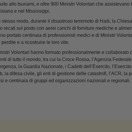
uito allo tsunami, e oltre 900 Ministri Volontari che assistevano l
isiana e nel Mississippi.
o stesso modo, durante il disastroso terremoto di Haiti, la Chiesa
o recati sul posto con aerei carichi di forniture mediche e alime
no portato centinaia di professionisti medici e di Ministri Volontari
 perdite e a ricostruire le loro vite.
inistri Volontari hanno formato professionalmente e collaborato c
enti di tutto il mondo, tra cui la Croce Rossa, l’Agenzia Federal
rgenza, la Guardia Nazionale, i Cadetti dell’Esercito, l’Esercito
, la difesa civile, gli enti di gestione delle catastrofi, l’ACR, la po
si e centinaia di gruppi ed organizzazioni nazionali e regionali.