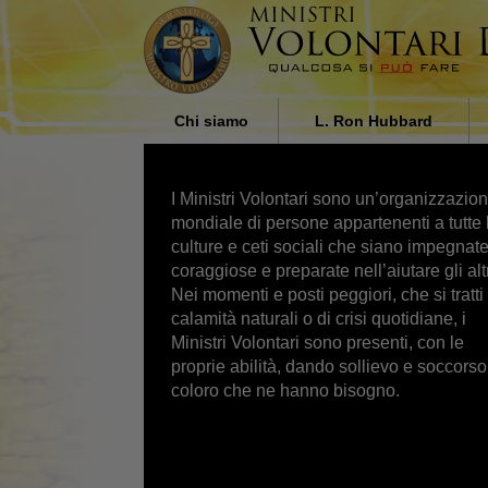
Chi siamo
L. Ron Hubbard
Chi sono i Ministri Volontari?
L’Influenza Religiosa nella
Società, di L. Ron Hubbard
I Ministri Volontari sono un’organizzazio
Perché Aiutiamo
mondiale di persone appartenenti a tutte 
culture e ceti sociali che siano impegnate
coraggiose e preparate nell’aiutare gli altr
Nei momenti e posti peggiori, che si tratti 
calamità naturali o di crisi quotidiane, i
Ministri Volontari sono presenti, con le
proprie abilità, dando sollievo e soccorso
coloro che ne hanno bisogno.