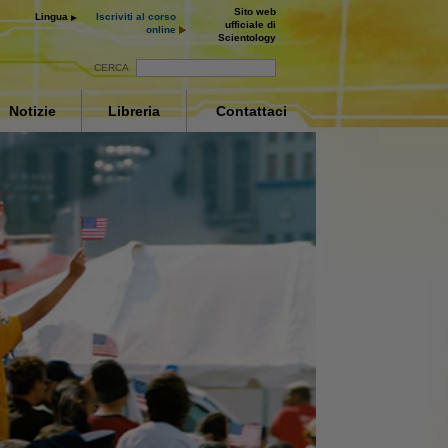
Sito web
Lingua
Iscriviti al corso
ufficiale di
online
Scientology
CERCA
Notizie
Libreria
Contattaci
rite
ne
ce