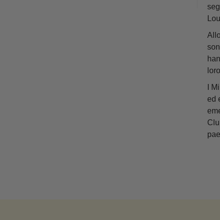
seg
Lou
All
son
han
loro
I M
ed 
eme
Club
pae