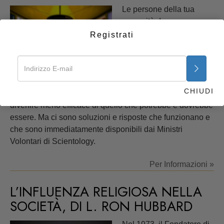
Le persone della tua
comunità devono
affrontare situazioni reali
Registrati
nella loro vita di tutti i
giorni, come
l’analfabetismo, l’abuso
di droga, matrimoni falliti e disonestà. Senza le soluzioni
CHIUDI
a questi problemi, il lavoro dei leader della comunità può
divenire meno efficace di quello che potrebbe e dovrebbe
essere. Ma ci sono soluzioni e risposte che funzionano e
che sono immediatamente disponibili dai Ministri
Volontari di Scientology.
Per Informazioni »
L’INFLUENZA RELIGIOSA NELLA
SOCIETÀ, DI L. RON HUBBARD