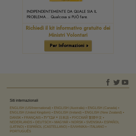
INDIPENDENTEMENTE DA QUALE SIA IL
PROBLEMA... Qualcosa si PUÒ fare.
Richiedi il kit informativo gratuito dei
Ministri Volontari
Per Informazioni »
Siti internazionali
ENGLISH (US/International)
ENGLISH (Australia)
ENGLISH (Canada)
ENGLISH (United Kingdom)
ENGLISH (Ireland)
ENGLISH (New Zealand)
עברית
DANSK
FRANÇAIS
日本語
РУССКИЙ
繁體中文
NEDERLANDS
DEUTSCH
MAGYAR
NORSK
SVENSKA
ESPAÑOL
(LATINO)
ESPAÑOL (CASTELLANO)
ΕΛΛΗΝΙΚA
ITALIANO
PORTUGUÊS