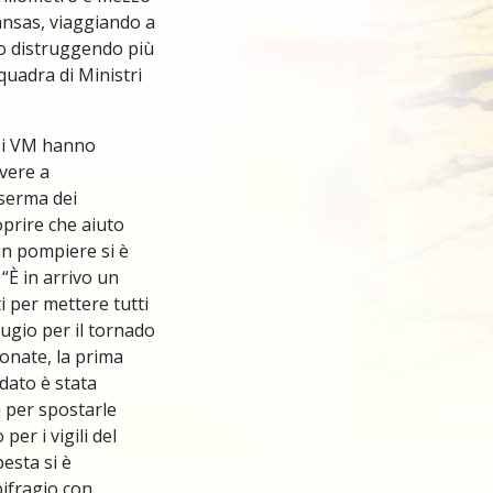
ansas, viaggiando a
o distruggendo più
quadra di Ministri
, i VM hanno
vere a
aserma dei
prire che aiuto
n pompiere si è
“È in arrivo un
 per mettere tutti
ifugio per il tornado
donate, la prima
dato è stata
per spostarle
er i vigili del
esta si è
ifragio con