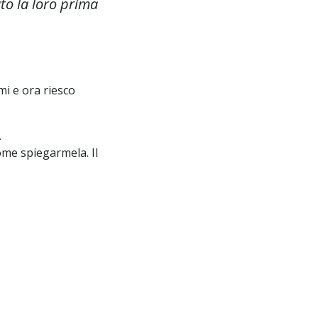
to la loro prima
mi e ora riesco
A
me spiegarmela. Il