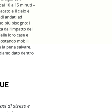
ai 10 a 15 minuti –
cato e il cielo è
di andati ad
no più bisogno: i
a dall’impatto del
elle loro case e
postando mobili,
e la pena salvare.
bbiamo dato dentro
UE
asi di stress e