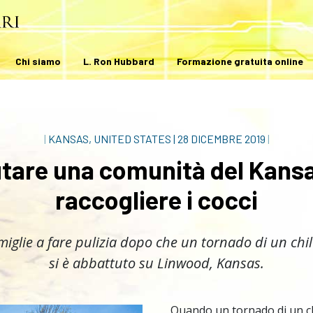
Chi siamo
L. Ron Hubbard
Formazione gratuita online
|
KANSAS, UNITED STATES
|
28 DICEMBRE 2019
|
tare una comunità del Kans
raccogliere i cocci
miglie a fare pulizia dopo che un tornado di un ch
si è abbattuto su Linwood, Kansas.
Quando un tornado di un c