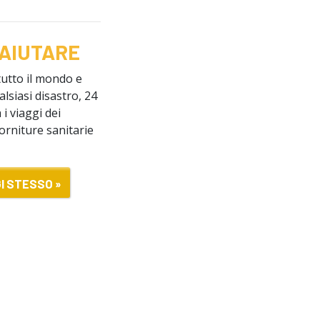
 AIUTARE
tutto il mondo e
alsiasi disastro, 24
 i viaggi dei
forniture sanitarie
I STESSO »