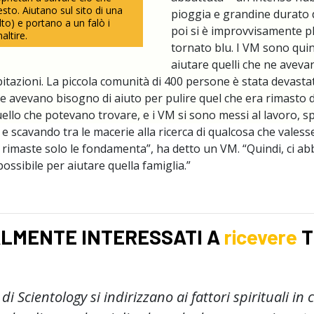
resto. Aiutano sul sito di una
pioggia e grandine durato d
lto) e portano a un falò i
poi si è improvvisamente pla
altire.
tornato blu. I VM sono quin
aiutare quelli che ne aveva
bitazioni. La piccola comunità di 400 persone è stata devastat
e avevano bisogno di aiuto per pulire quel che era rimasto d
uello che potevano trovare, e i VM si sono messi al lavoro, s
e scavando tra le macerie alla ricerca di qualcosa che valess
 rimaste solo le fondamenta”, ha detto un VM. “Quindi, ci a
possibile per aiutare quella famiglia.”
ALMENTE INTERESSATI A
ricevere
T
di Scientology si indirizzano ai fattori spirituali in c