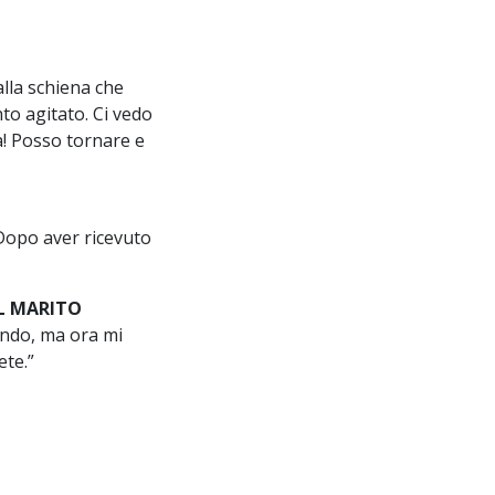
alla schiena che
o agitato. Ci vedo
a! Posso tornare e
 Dopo aver ricevuto
L MARITO
ondo, ma ora mi
ete.”