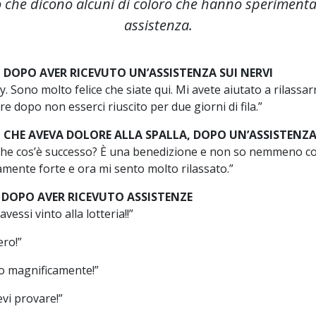
ò che dicono alcuni di coloro che hanno sperimenta
assistenza.
O DOPO AVER RICEVUTO UN’ASSISTENZA SUI NERVI
y. Sono molto felice che siate qui. Mi avete aiutato a rilassar
e dopo non esserci riuscito per due giorni di fila.”
O CHE AVEVA DOLORE ALLA SPALLA, DOPO UN’ASSISTENZ
he cos’è successo? È una benedizione e non so nemmeno co
mente forte e ora mi sento molto rilassato.”
O DOPO AVER RICEVUTO ASSISTENZE
essi vinto alla lotteria!!”
ero!”
o magnificamente!”
evi provare!”