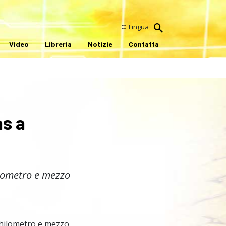
Lingua
Video
Libreria
Notizie
Contatta
as a
ilometro e mezzo
hilometro e mezzo