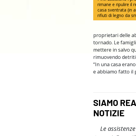
rimane e ripulire il 
casa sventrata (in a
rifiuti di legno da sm
proprietari delle a
tornado. Le famigli
mettere in salvo q
rimuovendo detriti 
“In una casa erano
e abbiamo fatto il 
SIAMO RE
NOTIZIE
Le assistenze 