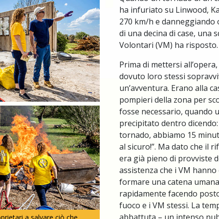
ha infuriato su Linwood, K
270 km/h e danneggiando 
di una decina di case, una s
Volontari (VM) ha risposto.
Prima di mettersi all’opera
dovuto loro stessi sopravvi
un’avventura. Erano alla c
pompieri della zona per sco
fosse necessario, quando u
precipitato dentro dicendo: 
tornado, abbiamo 15 minuti
al sicuro!”. Ma dato che il r
era già pieno di provviste 
assistenza che i VM hanno 
formare una catena umana 
rapidamente facendo posto p
fuoco e i VM stessi. La temp
abbattuta – un intenso nub
prietari a salvare ciò che