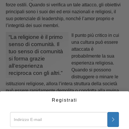
forze ostili. Quando si verifica un tale attacco, gli obiettivi
principali sono i suoi dei ed eroi nazionali e religiosi, il
suo potenziale di leadership, nonché l’amor proprio e
l’integrità dei suoi membri.
Il punto più critico in cui
“La religione è il primo
una cultura può essere
senso di comunità. Il
attaccata è
tuo senso di comunità
probabilmente la sua
si forma grazie
esperienza religiosa.
all’esperienza
Quando si possono
reciproca con gli altri.”
distruggere o minare le
istituzioni religiose, allora l’intera struttura della società
può essere rapidamente demolita o condotta alla rovina.
Registrati
La religione è il primo senso di comunità. Il tuo senso di
comunità si forma grazie all’esperienza reciproca con gli
altri. La società in cui si può distruggere il senso religioso
di comunità, e con esso la vera fiducia e la vera integrità,
è come un castello di sabbia incapace di difendersi