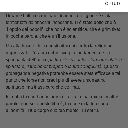
CHIUDI
dall’inesorabile mare.
Durante l’ultimo centinaio di anni, la religione è stata
tormentata da attacchi incessanti. Ti è stato detto che è
“l’oppio dei popoli”, che non è scientifica, che è primitiva:
in poche parole, che è un’illusione.
Ma alla base di tutti questi attacchi contro la religione
organizzata c’era un obbiettivo più fondamentale: la
spiritualità dell’uomo,
la tua stessa natura fondamentale e
spirituale, il tuo amor proprio e la tua tranquillità.
Questa
propaganda negativa potrebbe essere stata efficace a tal
punto che forse non credi più di avere una natura
spirituale, ma ti assicuro che ce l’hai.
In realtà tu non hai un’anima, tu
sei
la tua anima. In altre
1
parole, non sei questo libro
, tu non sei la tua carta
d’identità, il tuo corpo o la tua mente. Tu sei tu.