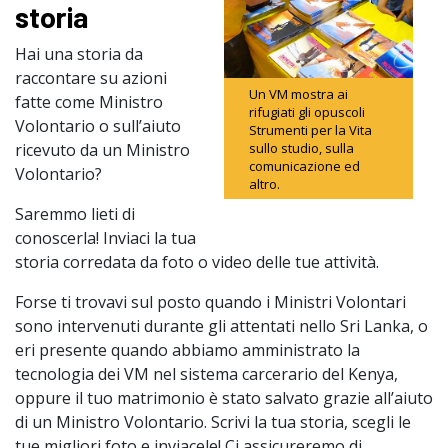
storia
Hai una storia da
raccontare su azioni
Un VM mostra ai
fatte come Ministro
rifugiati gli opuscoli
Volontario o sull’aiuto
Strumenti per la Vita
sullo studio, sulla
ricevuto da un Ministro
comunicazione ed
Volontario?
altro.
Saremmo lieti di
conoscerla! Inviaci la tua
storia corredata da foto o video delle tue attività.
Forse ti trovavi sul posto quando i Ministri Volontari
sono intervenuti durante gli attentati nello Sri Lanka, o
eri presente quando abbiamo amministrato la
tecnologia dei VM nel sistema carcerario del Kenya,
oppure il tuo matrimonio è stato salvato grazie all’aiuto
di un Ministro Volontario. Scrivi la tua storia, scegli le
tue migliori foto e inviacele! Ci assicureremo di