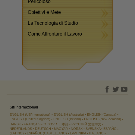
Pericoloso
Obiettivi e Mete
La Tecnologia di Studio
Come Affrontare il Lavoro
Siti internazionali
ENGLISH (US/International)
ENGLISH (Australia)
ENGLISH (Canada)
ENGLISH (United Kingdom)
ENGLISH (Ireland)
ENGLISH (New Zealand)
עברית
DANSK
FRANÇAIS
日本語
РУССКИЙ
繁體中文
NEDERLANDS
DEUTSCH
MAGYAR
NORSK
SVENSKA
ESPAÑOL
(LATINO)
ESPAÑOL (CASTELLANO)
ΕΛΛΗΝΙΚA
ITALIANO