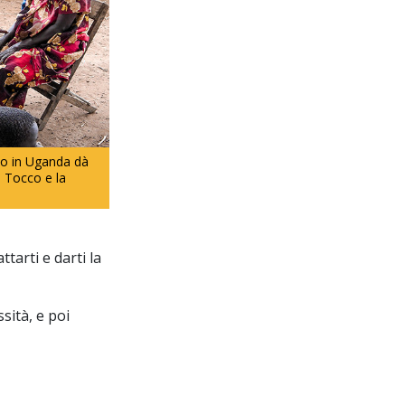
io in Uganda dà
e Tocco e la
ttarti e darti la
sità, e poi