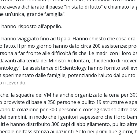
ente aveva dichiarato il paese “in stato di lutto” e chiamato la
me un’unica, grande famiglia”.
i hanno risposto all’appello.
ri hanno viaggiato fino ad Upala. Hanno chiesto che cosa era
o fatto. Il primo giorno hanno dato circa 200 assistenze: pro
sona a far fronte alle difficoltà fisiche. Le madri con i loro
vanti alla tenda dei Ministri Volontari, chiedendo di riceve
ientology”. Le assistenze di Scientology hanno fornito solliev
sperimentato dalle famiglie, potenziando l’aiuto dal punto di
 ricevendo.
isiche, la squadra dei VM ha anche organizzato la cena per 30
 provviste di base a 250 persone e pulito 19 strutture e spaz
ano la colazione per 300 persone e consegnavano altre ass
 dei bambini, in modo che i genitori sapessero che i loro bam
niti e hanno distribuito 300 capi di abbigliamento, pulito altr
spedale nell’assistenza ai pazienti. Solo nei primi due giorni