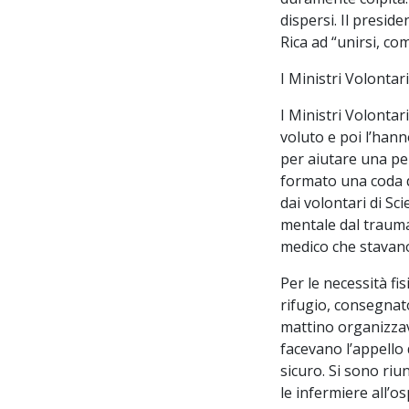
dispersi. Il presid
Rica ad “unirsi, co
I Ministri Volontar
I Ministri Volonta
voluto e poi l’hann
per aiutare una per
formato una coda da
dai volontari di Sc
mentale dal trauma 
medico che stavano
Per le necessità f
rifugio, consegnato
mattino organizzav
facevano l’appello
sicuro. Si sono riu
le infermiere all’o