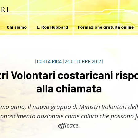
Chi siamo
L. Ron Hubbard
Formazione gratuita online
|
COSTA RICA
|
24 OTTOBRE 2017
|
stri Volontari costaricani ris
alla chiamata
imo anno, il nuovo gruppo di Ministri Volontari del
conoscimento nazionale come coloro che possono f
efficace.