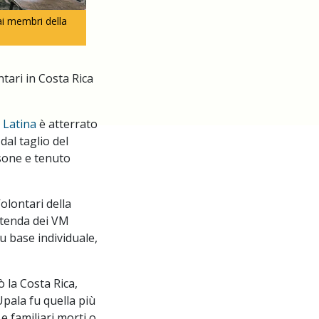
ai membri della
ntari in Costa Rica
 Latina
è atterrato
dal taglio del
rsone e tenuto
olontari della
a tenda dei VM
u base individuale,
 la Costa Rica,
Upala fu quella più
e familiari morti o