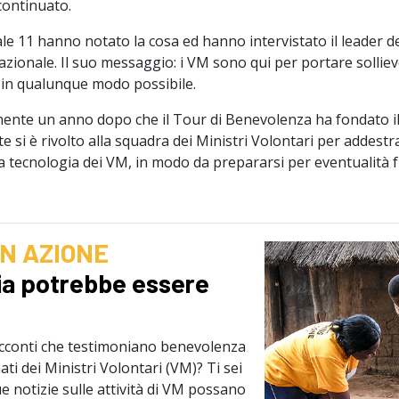
continuato.
nale 11 hanno notato la cosa ed hanno intervistato il leader de
azionale. Il suo messaggio: i VM sono qui per portare sollie
 in qualunque modo possibile.
mente un anno dopo che il Tour di Benevolenza ha fondato il
te si è rivolto alla squadra dei Ministri Volontari per addestr
la tecnologia dei VM, in modo da prepararsi per eventualità f
N AZIONE
ria potrebbe essere
acconti che testimoniano benevolenza
ati dei Ministri Volontari (VM)? Ti sei
ue notizie sulle attività di VM possano