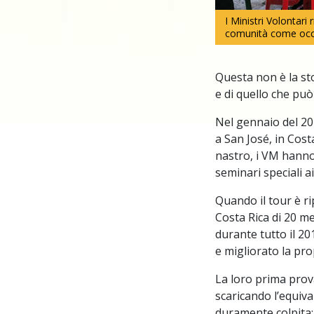
I Ministri Volontar
comunità come occu
Questa non è la sto
e di quello che può
Nel gennaio del 201
a San José, in Cost
nastro, i VM hanno
seminari speciali ai 
Quando il tour è ri
Costa Rica di 20 me
durante tutto il 20
e migliorato la pr
La loro prima prov
scaricando l’equiva
duramente colpita: 