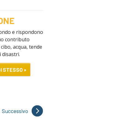
IONE
 mondo e rispondono
tuo contributo
a cibo, acqua, tende
 disastri.
I STESSO »
Successivo