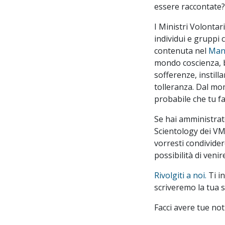
essere raccontate?
I Ministri Volonta
individui e gruppi
contenuta nel
Manu
mondo coscienza, b
sofferenze, instill
tolleranza. Dal mo
probabile che tu fa
Se hai amministrat
Scientology dei VM
vorresti condividere
possibilità di veni
Rivolgiti a noi.
Ti i
scriveremo la tua s
Facci avere tue noti