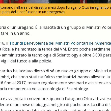
i ritornano nell’area del disastro mesi dopo l’uragano Otto insegnando 
parsi della confusione in un’emergenza.
ria di un uragano. È la nascita di un gruppo di Ministri Volo
 fare in un anno.
6, il
Tour di Benevolenza dei Ministri Volontari dell’America
a Rica, e ha montato la tenda dei VM. Entro poche settimane 
 amministrato la tecnologia di Scientology a oltre 5.000 pe
vigili del fuoco e alla polizia.
partito ha lasciato dietro di sé un nuovo gruppo di Ministri V
mbri, che sono stati tutt’altro che inattivi: hanno allestito l
16 fino al 2017, tenuto regolarmente seminari e assistenze s
opria competenza nella tecnologia di Scientology.
a è avvenuta in novembre, quando l’uragano Otto attraversò
lente di un mese di pioggia nel giro di poche ore. La città di 
frane, case inondate, strade ostruite, automobili rovesciate 