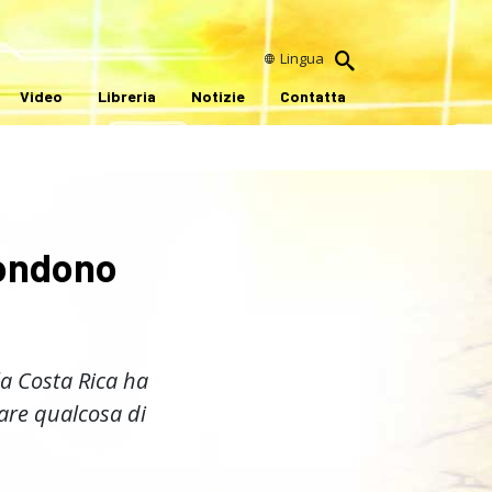
Lingua
Video
Libreria
Notizie
Contatta
pondono
la Costa Rica ha
are qualcosa di