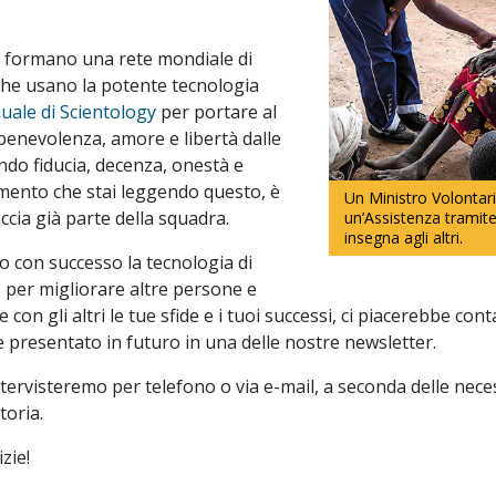
ri formano una rete mondiale di
 che usano la potente tecnologia
ale di Scientology
per portare al
enevolenza, amore e libertà dalle
ando fiducia, decenza, onestà e
mento che stai leggendo questo, è
Un Ministro Volontar
ccia già parte della squadra.
un’Assistenza tramit
insegna agli altri.
o con successo la tecnologia di
 per migliorare altre persone e
 con gli altri le tue sfide e i tuoi successi, ci piacerebbe conta
re presentato in futuro in una delle nostre newsletter.
ntervisteremo per telefono o via e-mail, a seconda delle neces
toria.
zie!