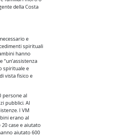
 gente della Costa
 necessario e
cedimenti spirituali
 bambini hanno
re “un’assistenza
o spirituale e
 vista fisico e
0 persone al
i pubblici. Al
istenze. I VM
bini erano al
e 20 case e aiutato
, hanno aiutato 600